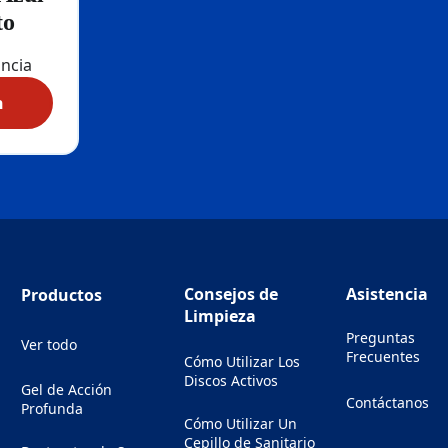
to
ancia
a. Pero
n
 el
nastilla Azul Higiénico Repuesto
o
drías
quecer
lpo.
giénico
 que
Consejos de
Asistencia
Productos
y ayuda
Limpieza
a
Preguntas
Ver todo
 que
Frecuentes
Cómo Utilizar Los
rga.
Discos Activos
Gel de Acción
as son
Contáctanos
Profunda
(Opens in a ne
tes
Cómo Utilizar Un
Cepillo de Sanitario
alanca