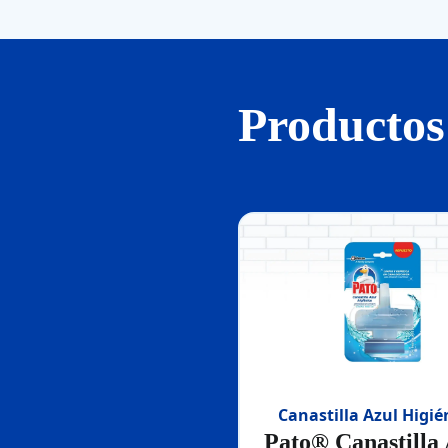
Productos
Canastilla Azul Higié
Pato® Canastilla