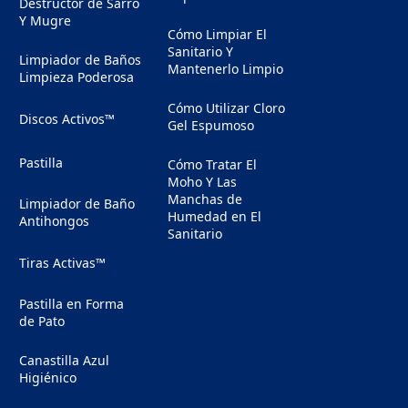
Destructor de Sarro
oducto
Y Mugre
Cómo Limpiar El
Sanitario Y
Limpiador de Baños
Mantenerlo Limpio
Limpieza Poderosa
Cómo Utilizar Cloro
Discos Activos™
Gel Espumoso
Pastilla
Cómo Tratar El
Moho Y Las
Manchas de
Limpiador de Baño
Humedad en El
Antihongos
Sanitario
Tiras Activas™
Pastilla en Forma
de Pato
Canastilla Azul
Higiénico