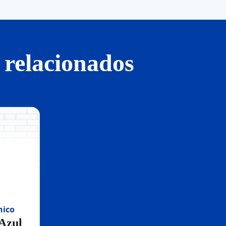
 relacionados
nico
 Azul