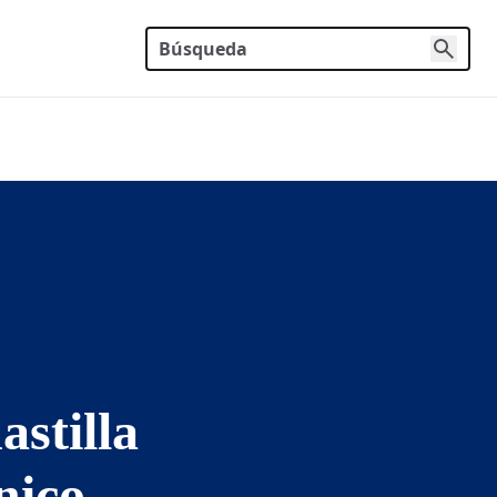
stilla
nico