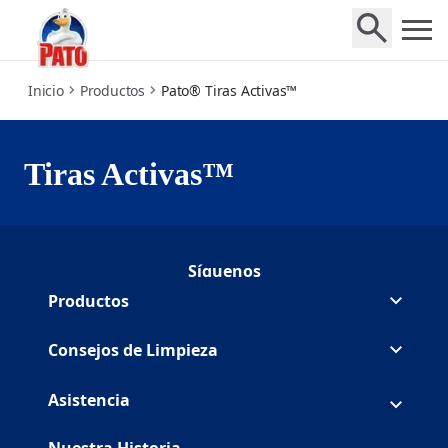
fresh-strips
Inicio
Productos
Pato® Tiras Activas™
Tiras Activas™
Síguenos
Síguenos Duck en Facebook
(Opens in a new tab)
Síguenos Duck en Youtube
(Opens in a new tab)
Productos
Consejos de Limpieza
Asistencia