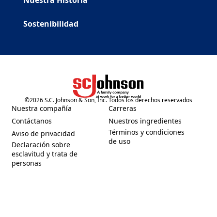
Nuestra Historia
Sostenibilidad
©
2026
S.C. Johnson & Son, Inc. Todos los derechos reservados
(Opens in a new tab)
Nuestra compañía
Carreras
(Opens in a new tab)
(Opens in a new tab)
Contáctanos
Nuestros ingredientes
(Opens in a new tab)
(Opens in a new tab)
Términos y condiciones
Aviso de privacidad
(Opens in a new tab)
(Opens in a new tab)
de uso
Declaración sobre
esclavitud y trata de
(Opens in a new tab)
personas