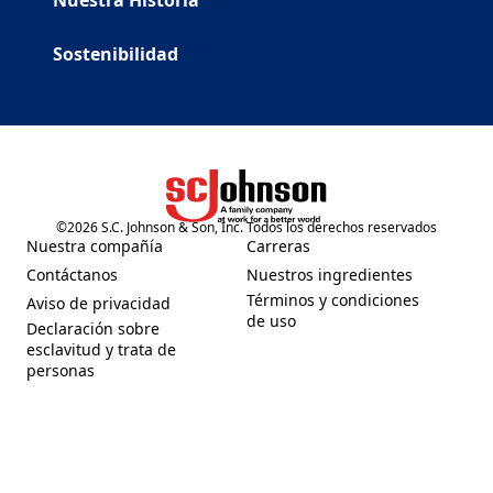
Nuestra Historia
Sostenibilidad
©
2026
S.C. Johnson & Son, Inc. Todos los derechos reservados
(Opens in a new tab)
Nuestra compañía
Carreras
(Opens in a new tab)
(Opens in a new tab)
Contáctanos
Nuestros ingredientes
(Opens in a new tab)
(Opens in a new tab)
Términos y condiciones
Aviso de privacidad
(Opens in a new tab)
(Opens in a new tab)
de uso
Declaración sobre
esclavitud y trata de
(Opens in a new tab)
personas