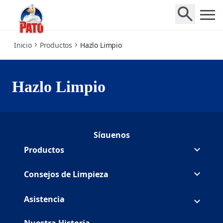
get-clean
Inicio
Productos
Hazlo Limpio
Hazlo Limpio
Síguenos
Síguenos Duck en Facebook
(Opens in a new tab)
Síguenos Duck en Youtube
(Opens in a new tab)
Productos
Consejos de Limpieza
Asistencia