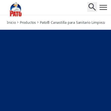
brisa-de-mar
Inicio
Productos
Pato® Canastilla para Sanitario Limpieza Ac